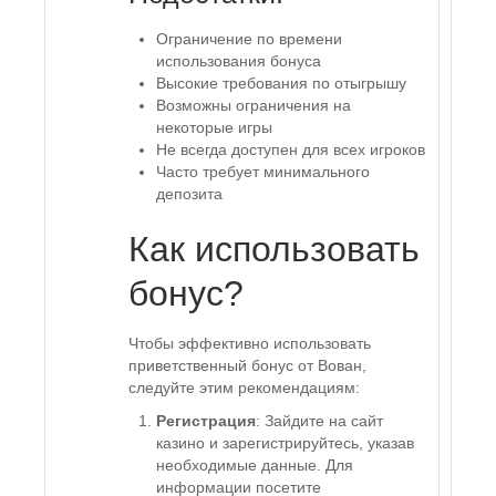
Ограничение по времени
использования бонуса
Высокие требования по отыгрышу
Возможны ограничения на
некоторые игры
Не всегда доступен для всех игроков
Часто требует минимального
депозита
Как использовать
бонус?
Чтобы эффективно использовать
приветственный бонус от Вован,
следуйте этим рекомендациям:
Регистрация
: Зайдите на сайт
казино и зарегистрируйтесь, указав
необходимые данные. Для
информации посетите