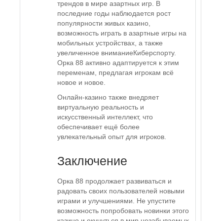
трендов в мире азартных игр. В
последние годы наблюдается рост
популярности живых казино,
возможность играть в азартные игры на
мобильных устройствах, а также
увеличенное вниманиеКиберспорту.
Орка 88 активно адаптируется к этим
переменам, предлагая игрокам всё
новое и новое.
Онлайн-казино также внедряет
виртуальную реальность и
искусственный интеллект, что
обеспечивает ещё более
увлекательный опыт для игроков.
Заключение
Орка 88 продолжает развиваться и
радовать своих пользователей новыми
играми и улучшениями. Не упустите
возможность попробовать новинки этого
казино и окунуться в мир незабываемых