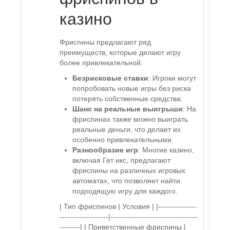
казино
Фриспины предлагают ряд
преимуществ, которые делают игру
более привлекательной:
Безрисковые ставки
: Игроки могут
попробовать новые игры без риска
потерять собственные средства.
Шанс на реальные выигрыши
: На
фриспинах также можно выиграть
реальные деньги, что делает их
особенно привлекательными.
Разнообразие игр
: Многие казино,
включая Гет икс, предлагают
фриспины на различных игровых
автоматах, что позволяет найти
подходящую игру для каждого.
| Тип фриспинов | Условия | |---------------
-------------------|----------------------------------
--------| | Приветственные фриспины |