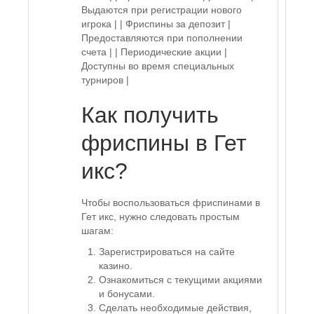
Выдаются при регистрации нового
игрока | | Фриспины за депозит |
Предоставляются при пополнении
счета | | Периодические акции |
Доступны во время специальных
турниров |
Как получить
фриспины в Гет
икс?
Чтобы воспользоваться фриспинами в
Гет икс, нужно следовать простым
шагам:
Зарегистрироваться на сайте
казино.
Ознакомиться с текущими акциями
и бонусами.
Сделать необходимые действия,