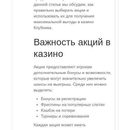
данной статье мы обсудим, как
правильно выбирать акции и
использовать их для получения
максимальной выгоды в казино
Клубника.
Важность акций в
казино
Акции предоставляют игрокам
дополнительные бонусы и возможности,
которые могут значительно увеличить
шансы на выигрыш. Среди них можно
выделить:
Бонусы за регистрацию
Фриспины на популярных слотах
Кэшбэк на потери
Турниры и соревнования
Каждая акция может иметь