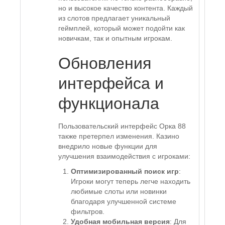
но и высокое качество контента. Каждый
из слотов предлагает уникальный
геймплей, который может подойти как
новичкам, так и опытным игрокам.
Обновления
интерфейса и
функционала
Пользовательский интерфейс Орка 88
также претерпел изменения. Казино
внедрило новые функции для
улучшения взаимодействия с игроками:
Оптимизированный поиск игр
:
Игроки могут теперь легче находить
любимые слоты или новинки
благодаря улучшенной системе
фильтров.
Удобная мобильная версия
: Для