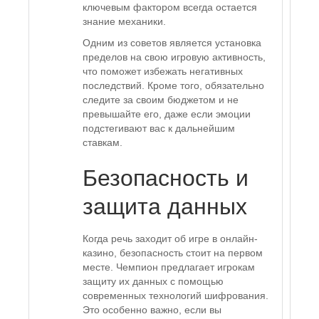
ключевым фактором всегда остается
знание механики.
Одним из советов является установка
пределов на свою игровую активность,
что поможет избежать негативных
последствий. Кроме того, обязательно
следите за своим бюджетом и не
превышайте его, даже если эмоции
подстегивают вас к дальнейшим
ставкам.
Безопасность и
защита данных
Когда речь заходит об игре в онлайн-
казино, безопасность стоит на первом
месте. Чемпион предлагает игрокам
защиту их данных с помощью
современных технологий шифрования.
Это особенно важно, если вы