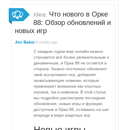
Что нового в Орке
Idea:
88: Обзор обновлений и
новых игр
Jon Baker
8 months ago
С каждым годом мир онлайн-казино
становится всё более увлекательным и
динамичным, и Орка 88 не остаётся в
стороне. Казино постоянно обновляет
свой ассортимент игр, добавляя
захватывающие новинки, которые
привлекают внимание как опытных
игроков, так и новичков. В этой статье
мы подробно рассмотрим последние
обновления, новые игры и функции,
доступные в Орка 88, оставаясь на шаг
впереди в мире азартных игр.
Новые игры,