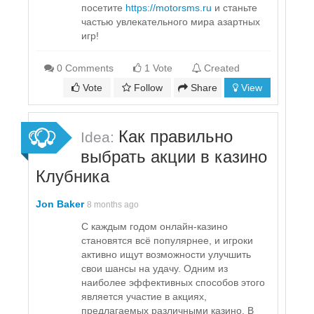
посетите
https://motorsms.ru
и станьте
частью увлекательного мира азартных
игр!
0 Comments
1 Vote
Created
Vote
Follow
Share
View
Как правильно
Idea:
выбрать акции в казино
Клубника
Jon Baker
8 months ago
С каждым годом онлайн-казино
становятся всё популярнее, и игроки
активно ищут возможности улучшить
свои шансы на удачу. Одним из
наиболее эффективных способов этого
является участие в акциях,
предлагаемых различными казино. В